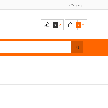
Giriş Yap
0
0