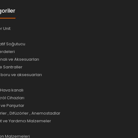
oriler
er Unit
tif Soğutucu
rdeleri
alı ve Aksesuarları
e Santraller
e boru ve aksesuarları
ı Hava kanalı
tröl Cihazları
ve Panjurlar
er , Difüzörler , Anemostadlar
at ve Yardımcı Malzemeler
yon Malzemeleri