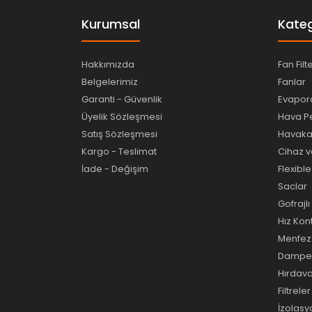
Kurumsal
Kateg
Hakkımızda
Fan Filt
Belgelerimiz
Fanlar
Garanti - Güvenlik
Evapora
Üyelik Sözleşmesi
Hava Pe
Satış Sözleşmesi
Havakan
Kargo - Teslimat
Cihaz v
İade - Değişim
Flexibl
Saclar
Gofrajl
Hız Kon
Menfez 
Damperl
Hırdav
Filtreler
İzolas