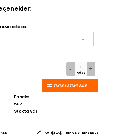
eçenekler:
 KARE GÖVDELI
TEKLIF LISTEME EKLE
Faneks
502
Stokta var
EKLE
KARŞILAŞTIRMA LISTEME EKLE