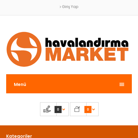
Giriş Yap
Menü
0
0
Kategoriler