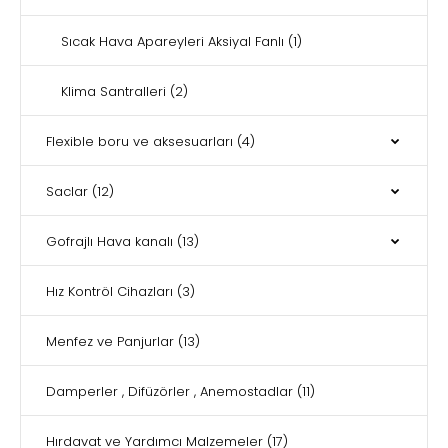
Sıcak Hava Apareyleri Aksiyal Fanlı
(1)
Klima Santralleri
(2)
Flexible boru ve aksesuarları
(4)
Saclar
(12)
Gofrajlı Hava kanalı
(13)
Hız Kontröl Cihazları
(3)
Menfez ve Panjurlar
(13)
Damperler , Difüzörler , Anemostadlar
(11)
Hırdavat ve Yardımcı Malzemeler
(17)