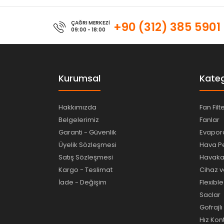
ÇAĞRI MERKEZİ
+90 (312) 385 5901
09:00 - 18:00
Kurumsal
Kateg
Hakkımızda
Fan Filt
Belgelerimiz
Fanlar
Garanti - Güvenlik
Evapora
Üyelik Sözleşmesi
Hava Pe
Satış Sözleşmesi
Havakan
Kargo - Teslimat
Cihaz v
İade - Değişim
Flexibl
Saclar
Gofrajl
Hız Kon