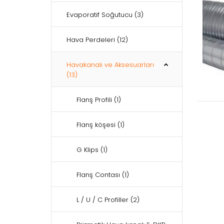
Evaporatif Soğutucu
(3)
Hava Perdeleri
(12)
Havakanalı ve Aksesuarları
(13)
Flanş Profili
(1)
Flanş köşesi
(1)
G Klips
(1)
Flanş Contası
(1)
L / U / C Profiller
(2)