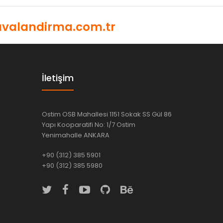
valandirma.com.tr
İletişim
Ostim OSB Mahallesi 1151 Sokak SS Gül 86
Yapı Kooparatifi No: 1/7 Ostim
Yenimahalle ANKARA
+90 (312) 385 5901
+90 (312) 385 5980