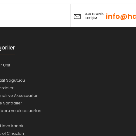
ELEKTRONİK
info@ha
İLETİŞİM
oriler
er Unit
tif Soğutucu
rdeleri
alı ve Aksesuarları
e Santraller
e boru ve aksesuarları
ı Hava kanalı
tröl Cihazları