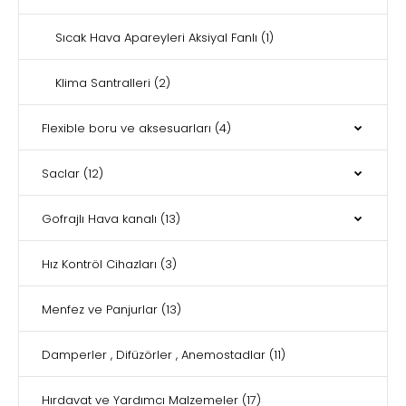
Sıcak Hava Apareyleri Aksiyal Fanlı
(1)
Klima Santralleri
(2)
Flexible boru ve aksesuarları
(4)
Saclar
(12)
Gofrajlı Hava kanalı
(13)
Hız Kontröl Cihazları
(3)
Menfez ve Panjurlar
(13)
Damperler , Difüzörler , Anemostadlar
(11)
Hırdavat ve Yardımcı Malzemeler
(17)