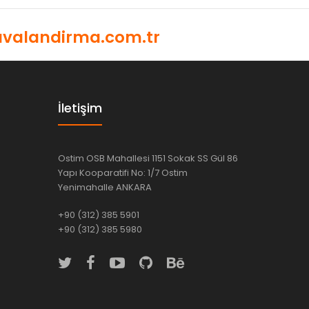
valandirma.com.tr
İletişim
Ostim OSB Mahallesi 1151 Sokak SS Gül 86
Yapı Kooparatifi No: 1/7 Ostim
Yenimahalle ANKARA
+90 (312) 385 5901
+90 (312) 385 5980