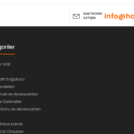
ELEKTRONİK
info@ha
İLETİŞİM
oriler
er Unit
tif Soğutucu
rdeleri
alı ve Aksesuarları
e Santraller
e boru ve aksesuarları
ı Hava kanalı
tröl Cihazları