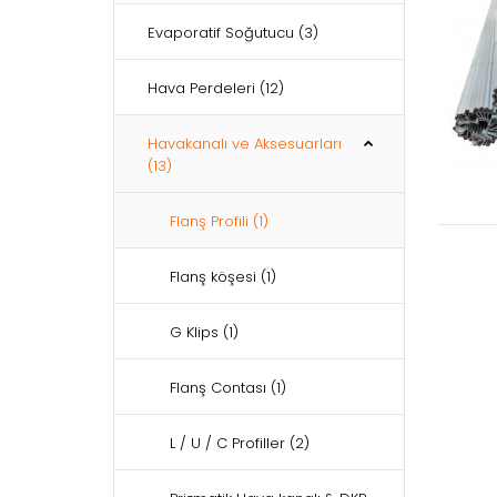
Evaporatif Soğutucu
(3)
Hava Perdeleri
(12)
Havakanalı ve Aksesuarları
(13)
Flanş Profili
(1)
Flanş köşesi
(1)
G Klips
(1)
Flanş Contası
(1)
L / U / C Profiller
(2)