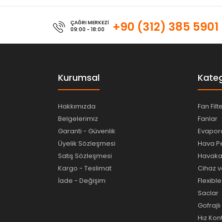
ÇAĞRI MERKEZİ
+90 (312) 385 5901
09:00 - 18:00
Kurumsal
Kateg
Hakkımızda
Fan Filt
Belgelerimiz
Fanlar
Garanti - Güvenlik
Evapora
Üyelik Sözleşmesi
Hava Pe
Satış Sözleşmesi
Havakan
Kargo - Teslimat
Cihaz v
İade - Değişim
Flexibl
Saclar
Gofrajl
Hız Kon