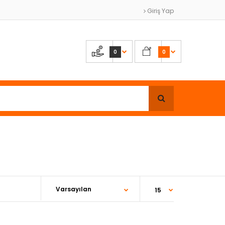
Giriş Yap
0
0