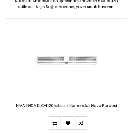
Kullanım AmacıMekan içerisindeki havanın muhafaza
edilmesi. Kışın Soğuk havanın, yazın sıcak havanın..
NİVA LİNDA KLC-L120 Isıtıcısız Kumandalı Hava Perdesi