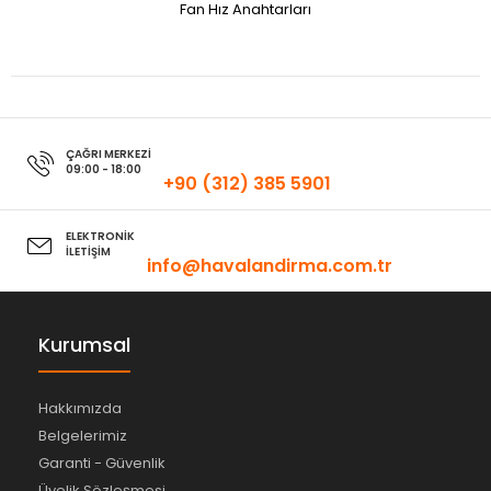
Fan Hız Anahtarları
ÇAĞRI MERKEZİ
09:00 - 18:00
+90 (312) 385 5901
ELEKTRONİK
İLETİŞİM
info@havalandirma.com.tr
Kurumsal
Hakkımızda
Belgelerimiz
Garanti - Güvenlik
Üyelik Sözleşmesi