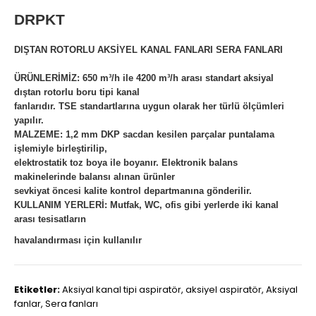
DRPKT
DIŞTAN ROTORLU AKSİYEL KANAL FANLARI SERA FANLARI
ÜRÜNLERİMİZ: 650 m³/h ile 4200 m³/h arası standart aksiyal
dıştan rotorlu boru tipi kanal
fanlarıdır. TSE standartlarına uygun olarak her türlü ölçümleri
yapılır.
MALZEME: 1,2 mm DKP sacdan kesilen parçalar puntalama
işlemiyle birleştirilip,
elektrostatik toz boya ile boyanır. Elektronik balans
makinelerinde balansı alınan ürünler
sevkiyat öncesi kalite kontrol departmanına gönderilir.
KULLANIM YERLERİ: Mutfak, WC, ofis gibi yerlerde iki kanal
arası tesisatların
havalandırması için kullanılır
Etiketler:
Aksiyal kanal tipi aspiratör
,
aksiyel aspiratör
,
Aksiyal
fanlar
,
Sera fanları