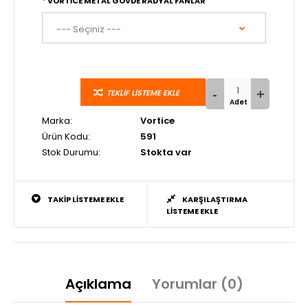
VORTİCE METAL GÖVDE RADYAL FANLAR
TEKLIF LISTEME EKLE
Marka:
Vortice
Ürün Kodu:
591
Stok Durumu:
Stokta var
TAKIP LISTEME EKLE
KARŞILAŞTIRMA
LISTEME EKLE
Açıklama
Yorumlar (0)