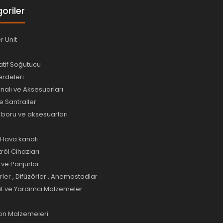
oriler
er Unit
tif Soğutucu
rdeleri
alı ve Aksesuarları
e Santraller
e boru ve aksesuarları
ı Hava kanalı
tröl Cihazları
ve Panjurlar
er , Difüzörler , Anemostadlar
at ve Yardımcı Malzemeler
yon Malzemeleri