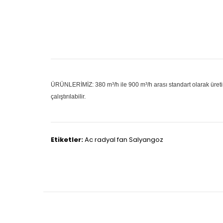
ÜRÜNLERİMİZ: 380 m³/h ile 900 m³/h arası standart olarak üretim y
çalıştırılabilir.
Etiketler:
Ac radyal fan Salyangoz