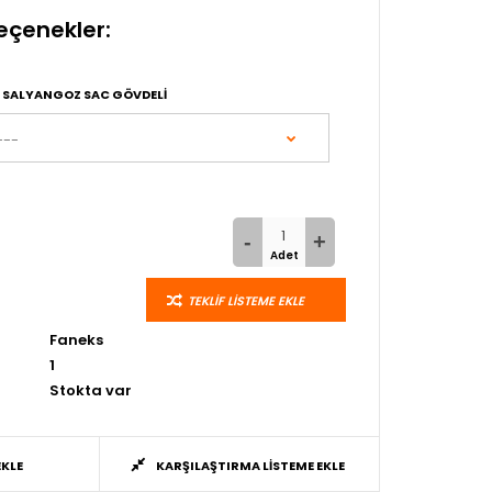
eçenekler:
 SALYANGOZ SAC GÖVDELI
TEKLIF LISTEME EKLE
Faneks
1
Stokta var
EKLE
KARŞILAŞTIRMA LISTEME EKLE