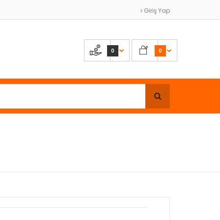
Giriş Yap
0
0