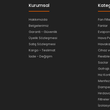
Kurumsal
Kateg
Hakkımızda
Fan Filt
Belgelerimiz
Fanlar
Garanti - Güvenlik
Evapora
Üyelik Sözleşmesi
Hava Pe
Satış Sözleşmesi
Havakan
Kargo - Teslimat
Cihaz v
İade - Değişim
Flexibl
Saclar
Gofrajl
Hız Kon
Menfez 
Damperl
Hırdav
Filtreler
İzolas