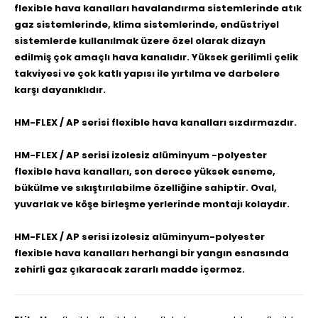
flexible hava kanalları havalandırma sistemlerinde atık
gaz sistemlerinde, klima sistemlerinde, endüstriyel
sistemlerde kullanılmak üzere özel olarak dizayn
edilmiş çok amaçlı hava kanalıdır. Yüksek gerilimli çelik
takviyesi ve çok katlı yapısı ile yırtılma ve darbelere
karşı dayanıklıdır.
HM-FLEX / AP serisi flexible hava kanalları sızdırmazdır.
HM-FLEX / AP serisi izolesiz alüminyum -polyester
flexible hava kanalları, son derece yüksek esneme,
bükülme ve sıkıştırılabilme özelliğine sahiptir. Oval,
yuvarlak ve köşe birleşme yerlerinde montajı kolaydır.
HM-FLEX / AP serisi izolesiz alüminyum-polyester
flexible hava kanalları herhangi bir yangın esnasında
zehirli gaz çıkaracak zararlı madde içermez.