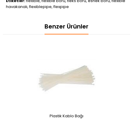
Etiketler:
flexible
,
flexible boru
,
fleks boru
,
esnek boru
,
flexible
havakanalı
,
flexiblepipe
,
flexpipe
Benzer Ürünler
Plastik Kablo Bağı