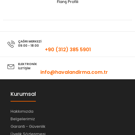
Flanş Profili
ÇAĞRI MERKEZİ
09:00 - 18:00
+90 (312) 385 5901
ELEKTRONİK
İLETİŞİM
info@havalandirma.com.tr
Kurumsal
Hakkımızda
Belgelerimiz
Garanti - Güvenlik
Üyelik Sözleşmesi