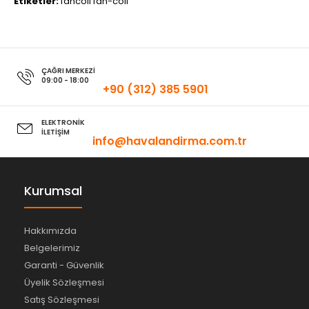
Etiketler:
fancoil fan-coil
ÇAĞRI MERKEZİ
09:00 - 18:00
+90 (312) 385 5901
ELEKTRONİK
İLETİŞİM
info@havalandirma.com.tr
Kurumsal
Hakkımızda
Belgelerimiz
Garanti - Güvenlik
Üyelik Sözleşmesi
Satış Sözleşmesi