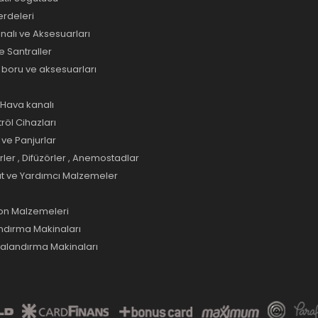
rdeleri
alı ve Aksesuarları
e Santraller
e boru ve aksesuarları
ı Hava kanalı
tröl Cihazları
ve Panjurlar
er , Difüzörler , Anemostadlar
at ve Yardımcı Malzemeler
yon Malzemeleri
ndırma Makinaları
valandırma Makinaları