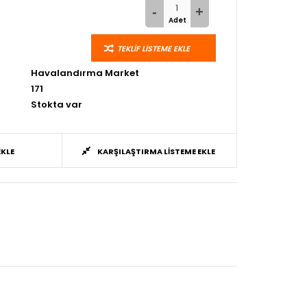
TEKLIF LISTEME EKLE
Havalandırma Market
171
Stokta var
EKLE
KARŞILAŞTIRMA LISTEME EKLE