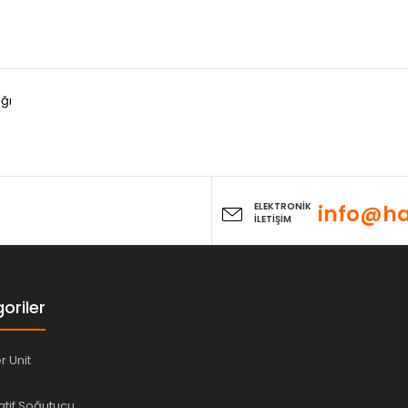
ağı
ELEKTRONİK
info@ha
İLETİŞİM
oriler
er Unit
tif Soğutucu