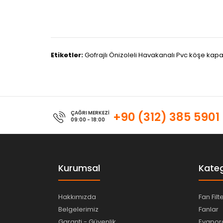
Etiketler:
Gofrajlı Önizoleli Havakanalı Pvc köşe kap
ÇAĞRI MERKEZİ
+90 (312) 385 5901
09:00 - 18:00
Kurumsal
Kateg
Hakkımızda
Fan Filt
Belgelerimiz
Fanlar
Garanti - Güvenlik
Evapora