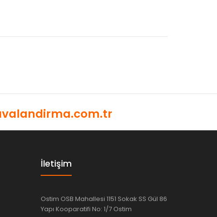
valandirma.com.tr
İletişim
Ostim OSB Mahallesi 1151 Sokak SS Gül 86
Yapı Kooparatifi No: 1/7 Ostim