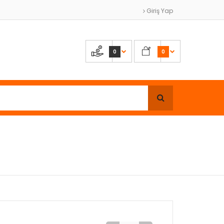
Giriş Yap
0
0