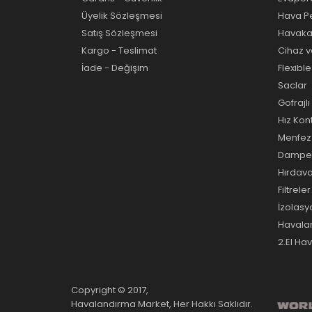
Üyelik Sözleşmesi
Hava Pe
Satış Sözleşmesi
Havakan
Kargo - Teslimat
Cihaz v
İade - Değişim
Flexibl
Saclar
Gofrajl
Hız Kon
Menfez 
Damperl
Hırdav
Filtreler
İzolas
Havala
2.El Ha
Copyright © 2017,
Havalandırma Market, Her Hakkı Saklıdır.