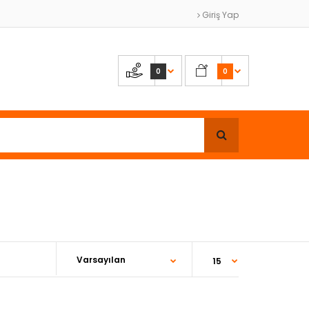
Giriş Yap
0
0