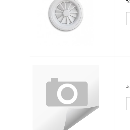
Tü
Ja