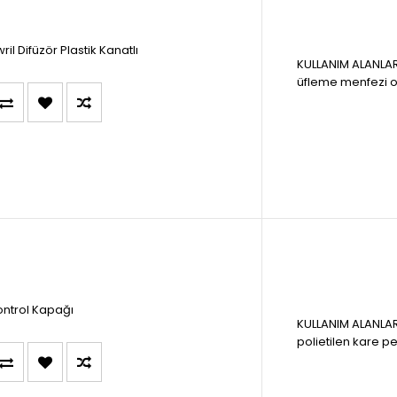
ril Difüzör Plastik Kanatlı
KULLANIM ALANLAR
üfleme menfezi ola
ontrol Kapağı
KULLANIM ALANLAR
polietilen kare pe