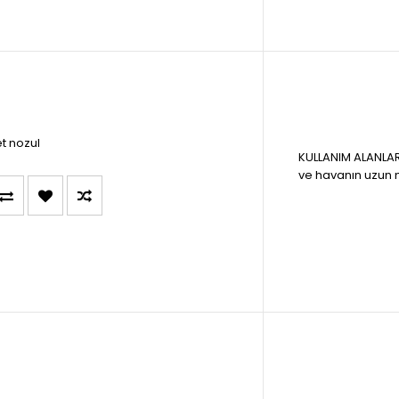
t nozul
KULLANIM ALANLARI
ve havanın uzun 