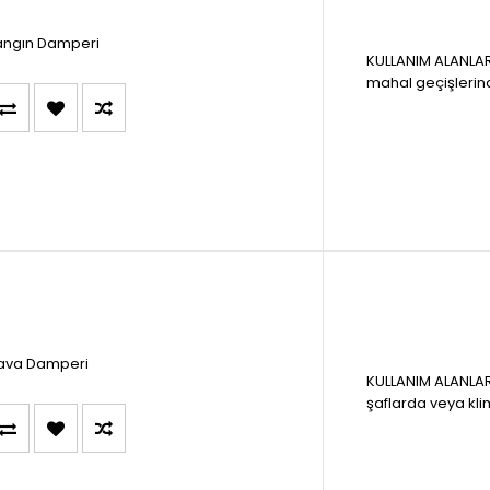
angın Damperi
KULLANIM ALANLAR
mahal geçişlerinde
ava Damperi
KULLANIM ALANLAR
şaflarda veya klim