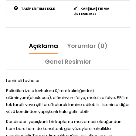
TAKIP LISTEME EKLE
KARŞILAŞTIRMA
LISTEME EKLE
Açıklama
Yorumlar (0)
Genel Resimler
Lamineli Levhalar
Polietilen izole levhalara 0,1mm kalınlığındaki
alüminyum(alustucco), alüminyum folyo, metalize folyo, PEfilm
tek taraflı veya çift taraflı olarak lamine edilebilir. İstenirse diğer
yüzü kendinden yapışkanlı hale getirilebilir.
Kendinden yapışkanlı bir kaplama malzemesi olduğundan
hem boru hem de kanal tank gibi yüzeylere rahatlıkla
uygulanabilir.Tam sızdırmazlık sağlar, dış etkenlere ve