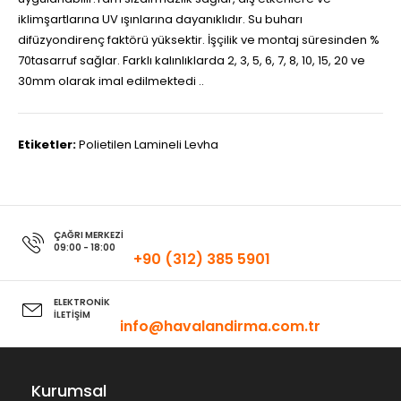
iklimşartlarına UV ışınlarına dayanıklıdır. Su buharı
difüzyondirenç faktörü yüksektir. İşçilik ve montaj süresinden %
70tasarruf sağlar. Farklı kalınlıklarda 2, 3, 5, 6, 7, 8, 10, 15, 20 ve
30mm olarak imal edilmektedi ..
Etiketler:
Polietilen Lamineli Levha
ÇAĞRI MERKEZİ
09:00 - 18:00
+90 (312) 385 5901
ELEKTRONİK
İLETİŞİM
info@havalandirma.com.tr
Kurumsal